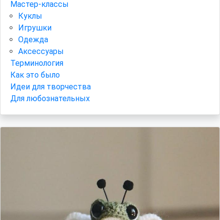
Мастер-классы
Куклы
Игрушки
Одежда
Аксессуары
Терминология
Как это было
Идеи для творчества
Для любознательных