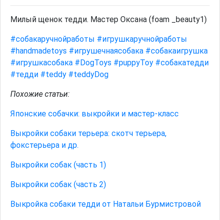
Милый щенок тедди. Мастер Оксана (foam _beauty1)
#собакаручнойработы
#игрушкаручнойработы
#handmadetoys
#игрушечнаясобака
#собакаигрушка
#игрушкасобака
#DogToys
#puppyToy
#собакатедди
#тедди
#teddy
#teddyDog
Похожие статьи:
Японские собачки: выкройки и мастер-класс
Выкройки собаки терьера: скотч терьера,
фокстерьера и др.
Выкройки собак (часть 1)
Выкройки собак (часть 2)
Выкройка собаки тедди от Натальи Бурмистровой