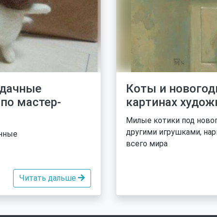
удачные
Коты и новогод
по мастер-
картинах худож
Милые котики под ново
другими игрушками, нар
анные
всего мира
Читать дальше