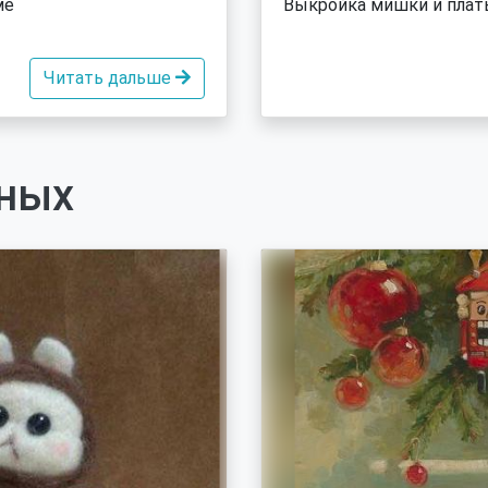
ме
Выкройка мишки и плать
Читать дальше
ных