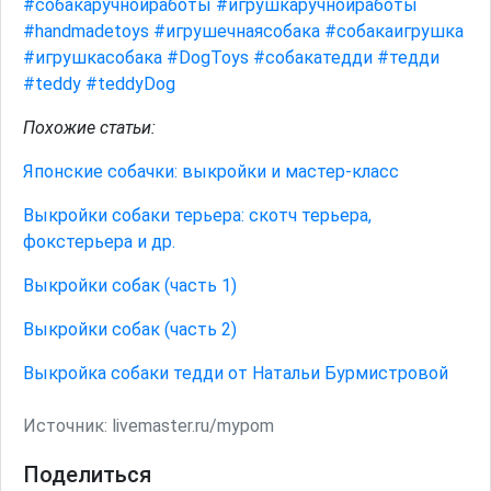
#собакаручнойработы
#игрушкаручнойработы
#handmadetoys
#игрушечнаясобака
#собакаигрушка
#игрушкасобака
#DogToys
#собакатедди
#тедди
#teddy
#teddyDog
Похожие статьи:
Японские собачки: выкройки и мастер-класс
Выкройки собаки терьера: скотч терьера,
фокстерьера и др.
Выкройки собак (часть 1)
Выкройки собак (часть 2)
Выкройка собаки тедди от Натальи Бурмистровой
Источник:
livemaster.ru/mypom
Поделиться