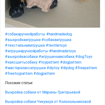
#собакаручнойработы
#handmadedog
#выкройкаигрушки
#собакаигрушка
#текстильнаяигрушка
#textiletoys
#игрушкаручнойработы
#handmadetoys
#выкройкасобаки
#игрушечнаясобака
#dogToys
#каксшитьсобаку
#toypattern
#dogpattern
#мастерклассигрушки
#diytoy
#diydog
#freepattern
#freetoypattern
#dogpattern
Похожие статьи:
Выкройка собаки от Марины Григорьевой
Выкройка собаки Чихуахуа от Колокольниковой