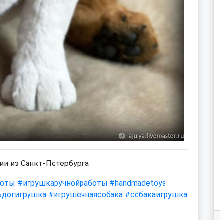
ии из Санкт-Петербурга
боты
#игрушкаручнойработы
#handmadetoys
ьдогигрушка
#игрушечнаясобака
#собакаигрушка