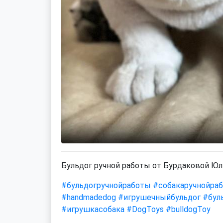
Бульдог ручной работы от Бурдаковой Юл
#бульдогручнойработы
#собакаручнойра
#handmadedog
#игрушечныйбульдог
#бул
#игрушкасобака
#DogToys
#bulldogToy