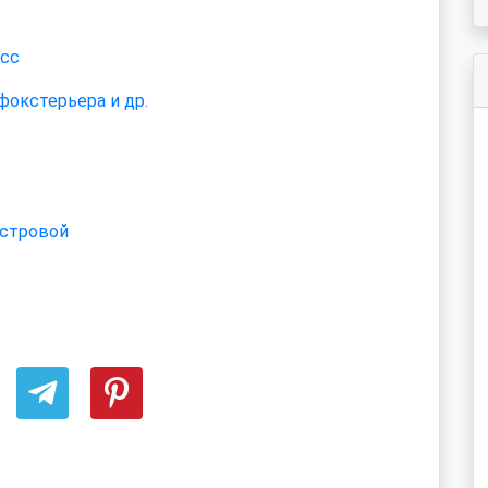
асс
фокстерьера и др.
истровой