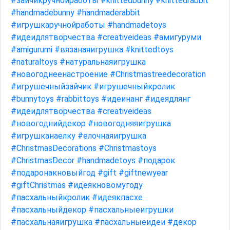
#зайчикручнойработы
#knittedbunny
#knittedrabbit
#handmadebunny
#handmaderabbit
#игрушкаручнойработы
#handmadetoys
#идеидлятворчества
#creativeideas
#амигуруми
#amigurumi
#вязанаяигрушка
#knittedtoys
#naturaltoys
#натуральнаяигрушка
#новогоднеенастроение
#Christmastreedecoration
#игрушечныйзайчик
#игрушечныйкролик
#bunnytoys
#rabbittoys
#идеинанг
#идеядлянг
#идеидлятворчества
#creativeideas
#новогоднийдекор
#новогодняяигрушка
#игрушканаелку
#елочнаяигрушка
#ChristmasDecorations
#Christmastoys
#ChristmasDecor
#handmadetoys
#подарок
#подаронакновыйгод
#gift
#giftnewyear
#giftChristmas
#идеякновомугоду
#пасхальныйкролик
#идеякпасхе
#пасхальныйдекор
#пасхальныеигрушки
#пасхальнаяигрушка
#пасхальныеидеи
#декор