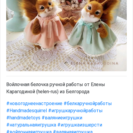
Войлочная белочка ручной работы от Елены
Карагодиной (helen-rus) из Белгорода
#новогоднеенастроение
#белкаручнойработы
#Handmadesquirrel
#игрушкаручнойработы
#handmadetoys
#валяниеигрушки
#натуральнаяигрушка
#игрушкаизшерсти
#войлочнаяигрушка
#валянаяигрушка