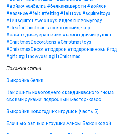
#войлочнаябелка
#белкаизшерсти
#войлок
#валяние
#felt
#felting
#felttoys
#squirreltoys
#feltsquirrel
#wooltoys
#идеякновомугоду
#ideaforChristmas
#новогоднийдекор
#новогоднееукрашение
#новогодняяигрушка
#ChristmasDecorations
#Christmastoys
#ChristmasDecor
#подарок
#подаронакновыйгод
#gift
#giftnewyear
#giftChristmas
Похожие статьи:
Выкройка белки
Как сшить новогоднего скандинавского гнома
своими руками: подробный мастер-класс
Выкройки новогодних игрушек (часть 5)
Ёлочные ватные игрушки Алисы Баженковой