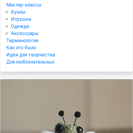
Мастер-классы
Куклы
Игрушки
Одежда
Аксессуары
Терминология
Как это было
Идеи для творчества
Для любознательных