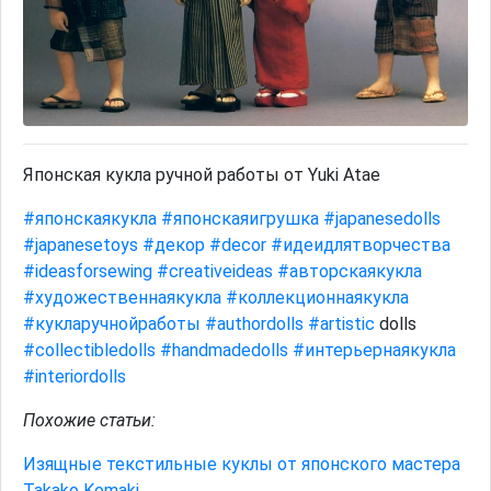
Японская кукла ручной работы от Yuki Atae
#японскаякукла
#японскаяигрушка
#japanesedolls
#japanesetoys
#декор
#decor
#идеидлятворчества
#ideasforsewing
#creativeideas
#авторскаякукла
#художественнаякукла
#коллекционнаякукла
#кукларучнойработы
#authordolls
#artistic
dolls
#collectibledolls
#handmadedolls
#интерьернаякукла
#interiordolls
Похожие статьи:
Изящные текстильные куклы от японского мастера
Takako Komaki