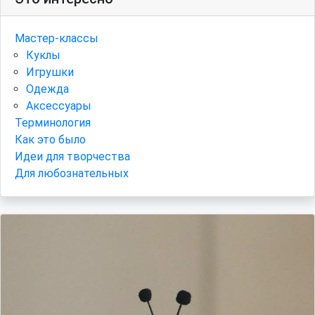
Мастер-классы
Куклы
Игрушки
Одежда
Аксессуары
Терминология
Как это было
Идеи для творчества
Для любознательных