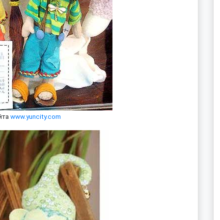
йта
www.yuncity.com