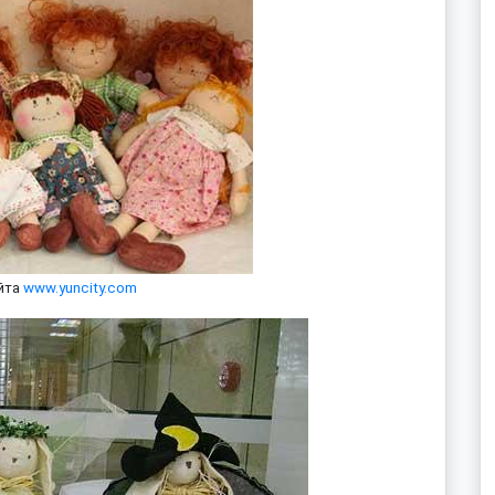
йта
www.yuncity.com