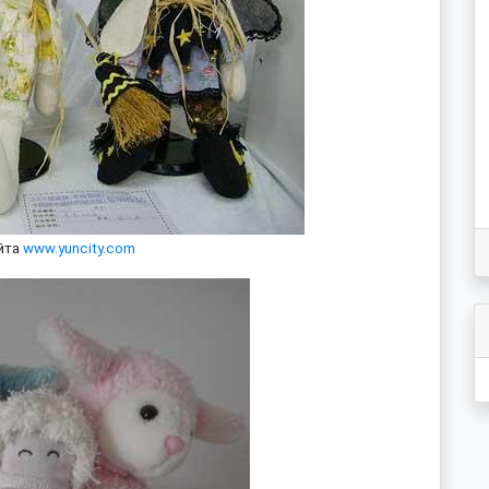
йта
www.yuncity.com