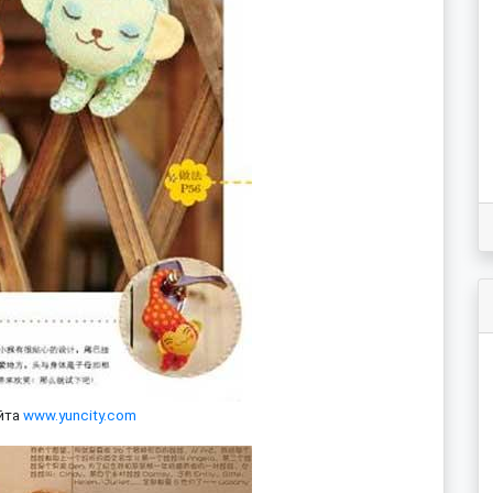
йта
www.yuncity.com