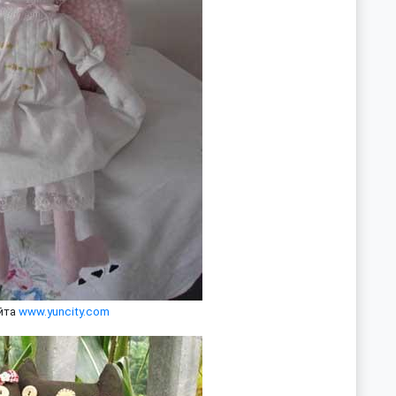
йта
www.yuncity.com