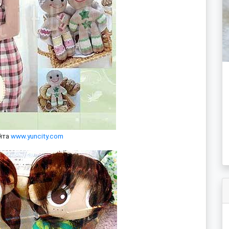
йта
www.yuncity.com