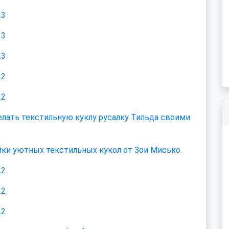
23
23
23
22
22
елать текстильную куклу русалку Тильда своими
ки уютных текстильных кукол от Зои Мисько.
22
22
22