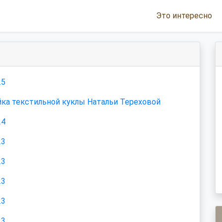
Это интересно
25
ка текстильной куклы Натальи Тереховой
24
23
23
23
23
23