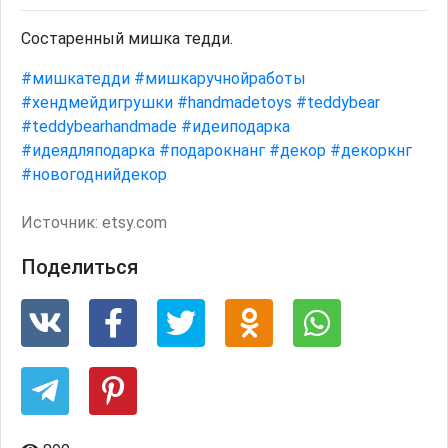
Состаренный мишка тедди.
#мишкатедди
#мишкаручнойработы
#хендмейдигрушки
#handmadetoys
#teddybear
#teddybearhandmade
#идеиподарка
#идеядляподарка
#подарокнанг
#декор
#декоркнг
#новогоднийдекор
Источник:
etsy.com
Поделиться