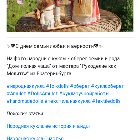
✨💖С днем семьи любви и верности💖✨
На фото народные куклы - оберег семьи и рода
"Дом-полная чаша" от мастера "Рукоделие как
Молитва" из Екатеринбурга
#народнаякукла
#folkdolls
#оберег
#куклаоберег
#Amulet
#DollsAmulet
#кукларучнойработы
#handmadedolls
#текстильнаякукла
#textiledolls
Похожие статьи:
Народная кукла: её история и виды
Народная кукла Счастье