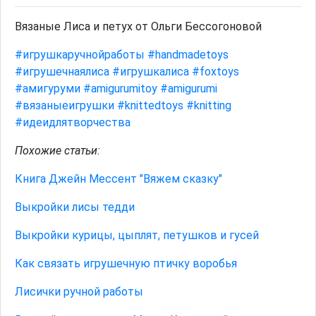
Вязаные Лиса и петух от Ольги Бессогоновой
#игрушкаручнойработы
#handmadetoys
#игрушечнаялиса
#игрушкалиса
#foxtoys
#амигуруми
#amigurumitoy
#amigurumi
#вязаныеигрушки
#knittedtoys
#knitting
#идеидлятворчества
Похожие статьи:
Книга Джейн Мессент "Вяжем сказку"
Выкройки лисы тедди
Выкройки курицы, цыплят, петушков и гусей
Как связать игрушечную птичку воробья
Лисички ручной работы