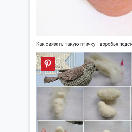
Как связать такую птичку - воробья подс