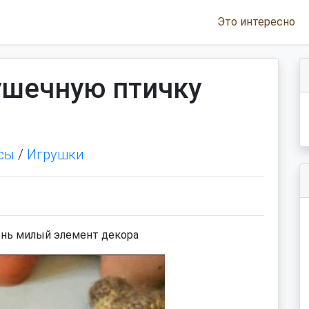
Это интересно
ушечную птичку
сы
/
Игрушки
чень милый элемент декора