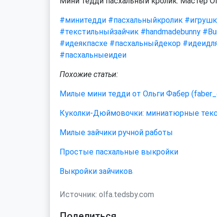
Мини тедди пасхальный кролик. Мастер Ol
#минитедди
#пасхальныйкролик
#игрушк
#текстильныйзайчик
#handmadebunny
#Bu
#идеякпасхе
#пасхальныйдекор
#идеидл
#пасхальныеидеи
Похожие статьи:
Милые мини тедди от Ольги Фабер (faber_
Куколки-Дюймовочки: миниатюрные тексти
Милые зайчики ручной работы
Простые пасхальные выкройки
Выкройки зайчиков
Источник:
olfa.tedsby.com
Поделиться