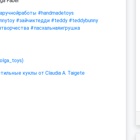
ga Faber
аручнойработы
#handmadetoys
nnytoy
#зайчиктедди
#teddy
#teddybunny
ятворчества
#пасхальнаяигрушка
olga_toys)
льные куклы от Claudia A. Taigete