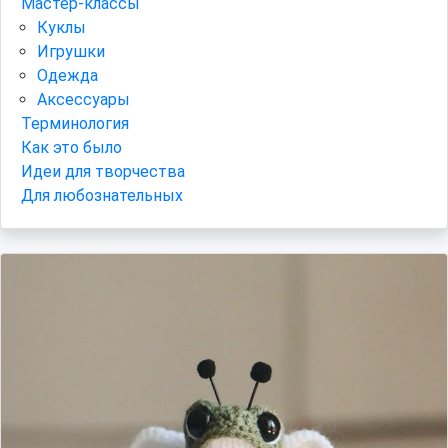
Мастер-классы
Куклы
Игрушки
Одежда
Аксессуары
Терминология
Как это было
Идеи для творчества
Для любознательных