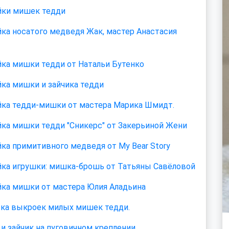
ки мишек тедди
ка носатого медведя Жак, мастер Анастасия
ка мишки тедди от Натальи Бутенко
ка мишки и зайчика тедди
ка тедди-мишки от мастера Марика Шмидт.
ка мишки тедди "Сникерс" от Закерьиной Жени
ка примитивного медведя от My Bear Story
ка игрушки: мишка-брошь от Татьяны Савёловой
ка мишки от мастера Юлия Аладьина
ка выкроек милых мишек тедди.
и зайчик на пуговичном креплении