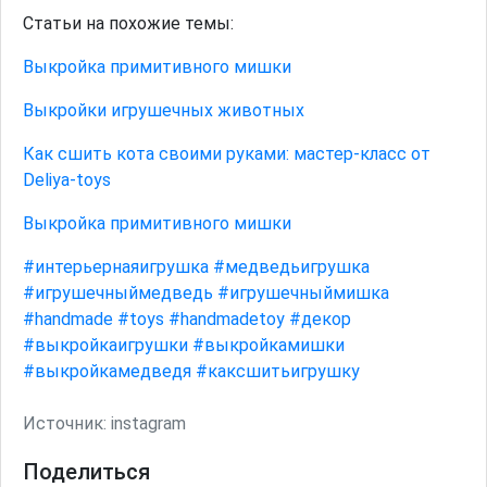
Статьи на похожие темы:
Выкройка примитивного мишки
Выкройки игрушечных животных
Как сшить кота своими руками: мастер-класс от
Deliya-toys
Выкройка примитивного мишки
#интерьернаяигрушка
#медведьигрушка
#игрушечныймедведь
#игрушечныймишка
#handmade
#toys
#handmadetoy
#декор
#выкройкаигрушки
#выкройкамишки
#выкройкамедведя
#каксшитьигрушку
Источник:
instagram
Поделиться