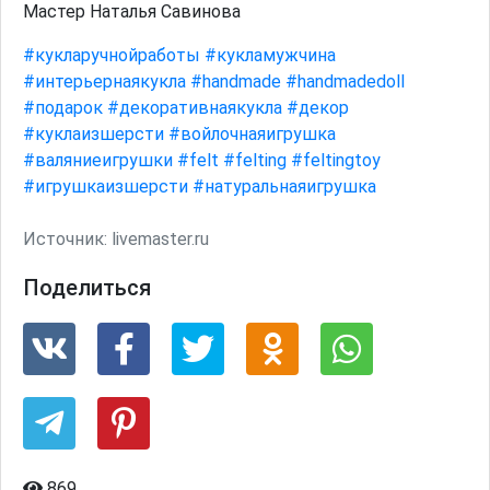
Мастер Наталья Савинова
#кукларучнойработы
#кукламужчина
#интерьернаякукла
#handmade
#handmadedoll
#подарок
#декоративнаякукла
#декор
#куклаизшерсти
#войлочнаяигрушка
#валяниеигрушки
#felt
#felting
#feltingtoy
#игрушкаизшерсти
#натуральнаяигрушка
Источник:
livemaster.ru
Поделиться
869