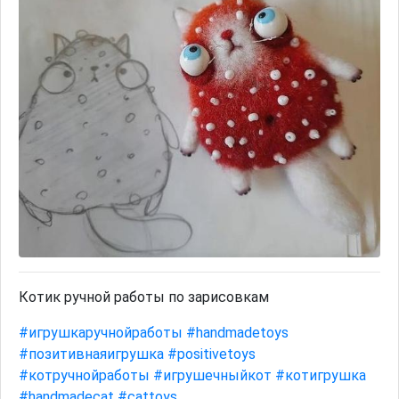
Котик ручной работы по зарисовкам
#игрушкаручнойработы
#handmadetoys
#позитивнаяигрушка
#positivetoys
#котручнойработы
#игрушечныйкот
#котигрушка
#handmadecat
#cattoys