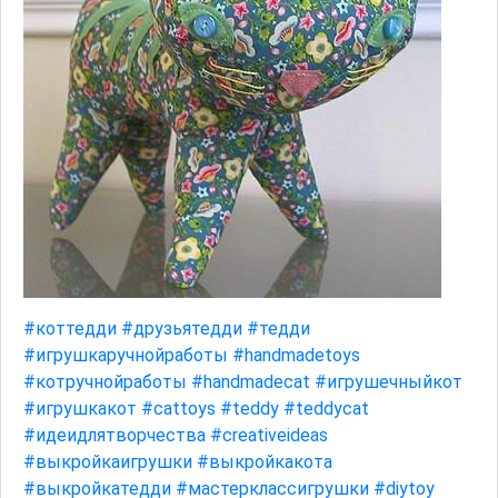
#коттедди
#друзьятедди
#тедди
#игрушкаручнойработы
#handmadetoys
#котручнойработы
#handmadecat
#игрушечныйкот
#игрушкакот
#cattoys
#teddy
#teddycat
#идеидлятворчества
#creativeideas
#выкройкаигрушки
#выкройкакота
#выкройкатедди
#мастерклассигрушки
#diytoy