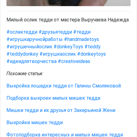
Милый ослик тедди от мастера Выручаева Надежда
#осликтедди
#друзьятедди
#тедди
#игрушкаручнойработы
#handmadetoys
#игрушечныйослик
#donkeyToys
#teddy
#teddydonkey
#игрушкаослик
#donkeytoys
#идеидлятворчества
#creativeideas
Похожие статьи:
Выкройка лошадки тедди от Галины Смоляковой
Подборка выкроек милых мишек тедди
Мишки тедди и их друзья от Закерьиной Жени
Выкройки мишек тедди
Фотоподборка интересных и милых мишек тедди