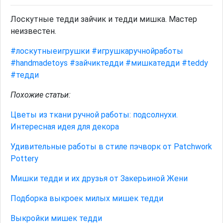
Лоскутные тедди зайчик и тедди мишка. Мастер
неизвестен.
#лоскутныеигрушки
#игрушкаручнойработы
#handmadetoys
#зайчиктедди
#мишкатедди
#teddy
#тедди
Похожие статьи:
Цветы из ткани ручной работы: подсолнухи.
Интересная идея для декора
Удивительные работы в стиле пэчворк от Patchwork
Pottery
Мишки тедди и их друзья от Закерьиной Жени
Подборка выкроек милых мишек тедди
Выкройки мишек тедди