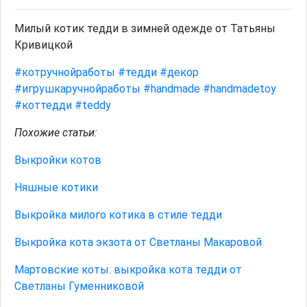
Милый котик тедди в зимней одежде от Татьяны
Кривицкой
#котручнойработы
#тедди
#декор
#игрушкаручнойработы
#handmade
#handmadetoy
#коттедди
#teddy
Похожие статьи:
Выкройки котов
Няшные котики
Выкройка милого котика в стиле тедди
Выкройка кота экзота от Светланы Макаровой
Мартовские коты: выкройка кота тедди от
Светланы Гуменниковой