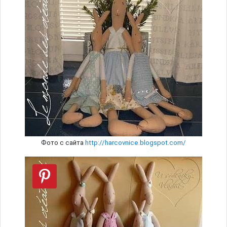
Фото с сайта
http://harcovnice.blogspot.com/