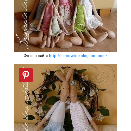
Фото с сайта
http://harcovnice.blogspot.com/