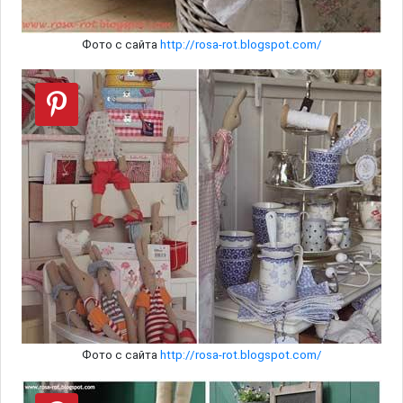
Фото с сайта
http://rosa-rot.blogspot.com/
Фото с сайта
http://rosa-rot.blogspot.com/