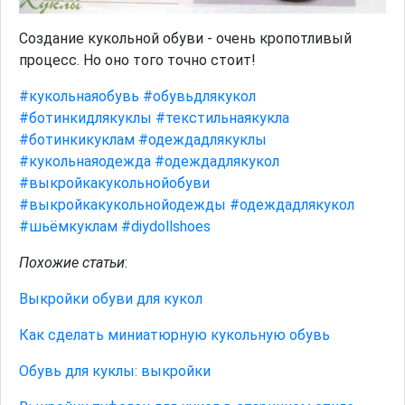
Создание кукольной обуви - очень кропотливый
процесс. Но оно того точно стоит!
#кукольнаяобувь
#обувьдлякукол
#ботинкидлякуклы
#текстильнаякукла
#ботинкикуклам
#одеждадлякуклы
#кукольнаяодежда
#одеждадлякукол
#выкройкакукольнойобуви
#выкройкакукольнойодежды
#одеждадлякукол
#шьёмкуклам
#diydollshoes
Похожие статьи
:
Выкройки обуви для кукол
Как сделать миниатюрную кукольную обувь
Обувь для куклы: выкройки