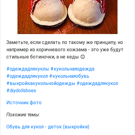
Заметьте, если сделать по такому же принципу, но
например из коричневого кожзама - это уже будут
стильные ботиночки, а не кеды 😊
#одеждадлякуклы
#кукольнаяодежда
#одеждадлякукол
#кукольнаяобувь
#выкройкакукольнойодежды
#одеждадлякукол
#diydollshoes
Источник фото
Похожие темы:
Обувь для кукол - деток (выкройки)