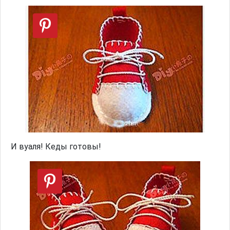
И вуаля! Кеды готовы!