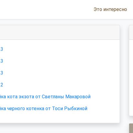
Это интересно
23
23
23
22
ка кота экзота от Светланы Макаровой
ка черного котенка от Тоси Рыбкиной