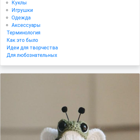
Куклы
Игрушки
Одежда
Аксессуары
Терминология
Как это было
Идеи для творчества
Для любознательных