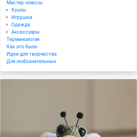
Мастер-классы
Куклы
Игрушки
Одежда
Аксессуары
Терминология
Как это было
Идеи для творчества
Для любознательных