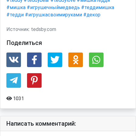
#teddy
#teddybear
#teddylove
#мишкатедди
#мишка
#игрушечныймедведь
#теддимишка
#тедди
#игрушкасвоимируками
#декор
Источник:
tedsby.com
Поделиться
1031
Написать комментарий: