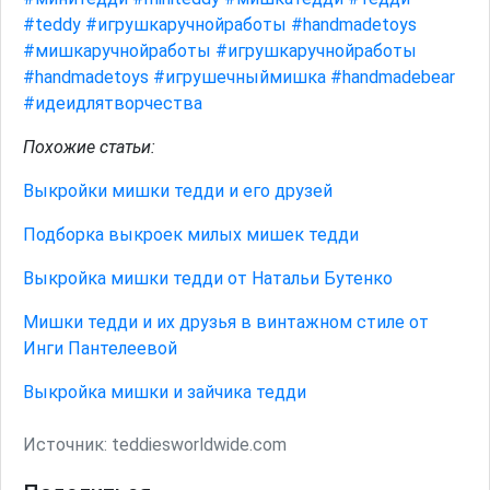
#teddy
#игрушкаручнойработы
#handmadetoys
#мишкаручнойработы
#игрушкаручнойработы
#handmadetoys
#игрушечныймишка
#handmadebear
#идеидлятворчества
Похожие статьи:
Выкройки мишки тедди и его друзей
Подборка выкроек милых мишек тедди
Выкройка мишки тедди от Натальи Бутенко
Мишки тедди и их друзья в винтажном стиле от
Инги Пантелеевой
Выкройка мишки и зайчика тедди
Источник:
teddiesworldwide.com