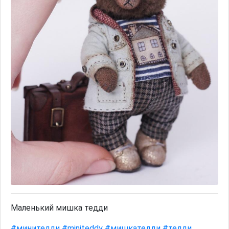
Маленький мишка тедди
#минитедди
#miniteddy
#мишкатедди
#тедди