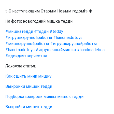
✨С наступающим Старым Новым годом!✨🎄
На фото: новогодний мишка тедди
#мишкатедди
#тедди
#teddy
#игрушкаручнойработы
#handmadetoys
#мишкаручнойработы
#игрушкаручнойработы
#handmadetoys
#игрушечныймишка
#handmadebear
#идеидлятворчества
Похожие статьи:
Как сшить мини мишку
Выкройки мишек тедди
Подборка выкроек милых мишек тедди
Выкройки мишек тедди