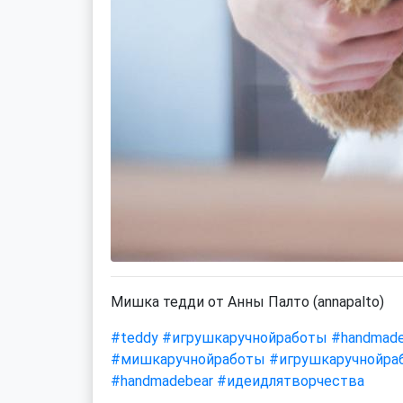
Мишка тедди от Анны Палто (annapalto)
#teddy
#игрушкаручнойработы
#handmade
#мишкаручнойработы
#игрушкаручнойра
#handmadebear
#идеидлятворчества