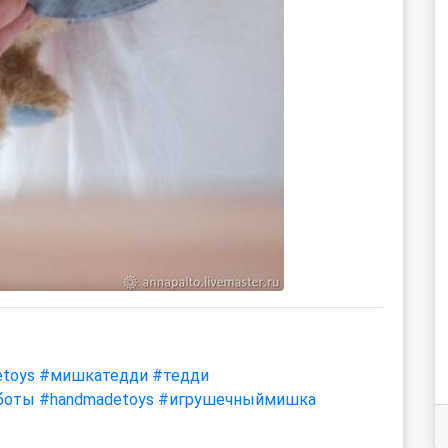
toys
#мишкатедди
#тедди
боты
#handmadetoys
#игрушечныймишка