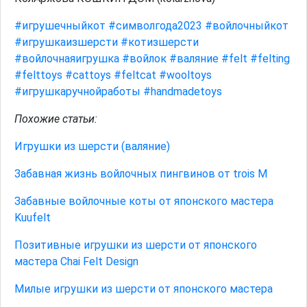
#игрушечныйкот
#символгода2023
#войлочныйкот
#игрушкаизшерсти
#котизшерсти
#войлочнаяигрушка
#войлок
#валяние
#felt
#felting
#felttoys
#cattoys
#feltcat
#wooltoys
#игрушкаручнойработы
#handmadetoys
Похожие статьи:
Игрушки из шерсти (валяние)
Забавная жизнь войлочных пингвинов от trois M
Забавные войлочные коты от японского мастера
Kuufelt
Позитивные игрушки из шерсти от японского
мастера Chai Felt Design
Милые игрушки из шерсти от японского мастера