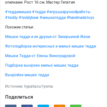
опилками. Рост 16 см. Мастер Гипатия.
#теддимишка
#тедди
#игрушкаручнойработы
#teddy
#teddybear
#мишкатедди
#handmadetoys
Похожие статьи:
Мишки тедди и их друзья от Закерьиной Жени
Фотоподборка интересных и милых мишек тедди
Мишки Тедди от Елены Виноградовой
Подборка выкроек милых мишек тедди
Выкройки мишек тедди
Источник:
hypatia.ru/tyoma
Поделиться