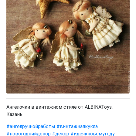
Ангелочки в винтажном стиле от ALBINAToys,
Казань
#ангелручнойработы
#винтажнаякукла
#новогоднийдекор
#декор
#идеякновомугоду