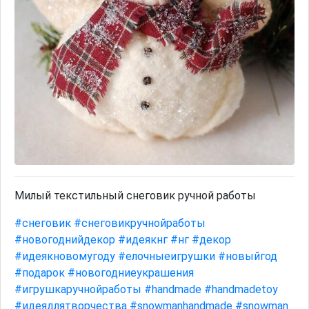
Милый текстильный снеговик ручной работы
#снеговик
#снеговикручнойработы
#новогоднийдекор
#идеякнг
#нг
#декор
#идеякновомугоду
#елочныеигрушки
#новыйгод
#подарок
#новогодниеукрашения
#игрушкаручнойработы
#handmade
#handmadetoy
#идеядлятворчества
#snowmanhandmade
#snowman