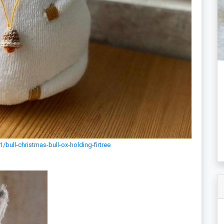
bull-christmas-bull-ox-holding-firtree