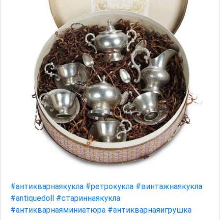
#антикварнаякукла
#ретрокукла
#винтажнаякукла
#antiquedoll
#стариннаякукла
#антикварнаяминиатюра
#антикварнаяигрушка