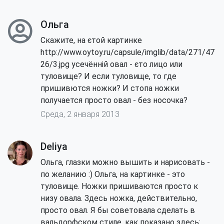
Ольга
Скажите, на єтой картинке
http://www.oytoy.ru/capsule/imglib/data/271/47
26/3.jpg усечённій овал - єто лицо или
туловище? И если туловище, то где
пришивются ножки? И стопа ножки
получается просто овал - без носочка?
Среда, 2 января 2013
Deliya
Ольга, глазки можно вышить и нарисовать -
по желанию :) Ольга, на картинке - это
туловище. Ножки пришиваются просто к
низу овала. Здесь ножка, действительно,
просто овал. Я бы советовала сделать в
вальдорфском стиле, как показано здесь: